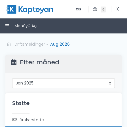
0
Menüyü Aç
Driftsmeldinger
Aug 2026
Etter måned
Støtte
Brukerstøtte