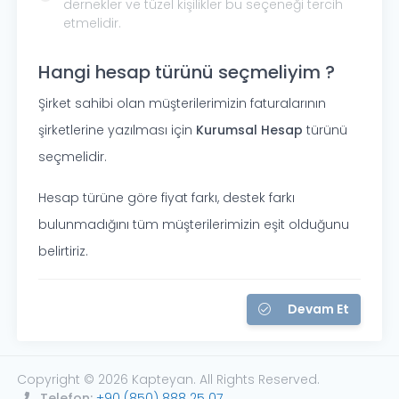
dernekler ve tüzel kişilikler bu seçeneği tercih
etmelidir.
Hangi hesap türünü seçmeliyim ?
Şirket sahibi olan müşterilerimizin faturalarının
şirketlerine yazılması için
Kurumsal Hesap
türünü
seçmelidir.
Hesap türüne göre fiyat farkı, destek farkı
bulunmadığını tüm müşterilerimizin eşit olduğunu
belirtiriz.
Devam Et
Copyright © 2026 Kapteyan. All Rights Reserved.
Telefon:
+90 (850) 888 25 07