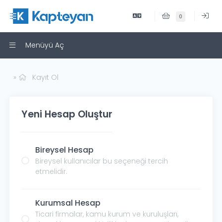
0
Menüyü Aç
Kayıt Ol
Yeni Hesap Oluştur
Bireysel Hesap
Bireysel kullanıcılar bu seçeneği tercih
etmelidir.
Kurumsal Hesap
Ticari firmalar, kamu kurum ve kuruluşları,