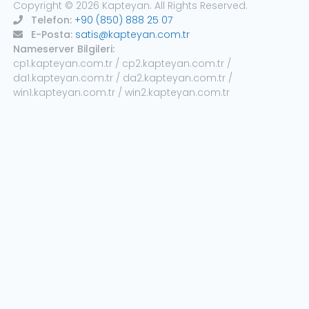
Copyright © 2026 Kapteyan. All Rights Reserved.
Telefon:
+90 (850) 888 25 07
E-Posta:
satis@kapteyan.com.tr
Nameserver Bilgileri:
cp1.kapteyan.com.tr / cp2.kapteyan.com.tr /
da1.kapteyan.com.tr / da2.kapteyan.com.tr /
win1.kapteyan.com.tr / win2.kapteyan.com.tr