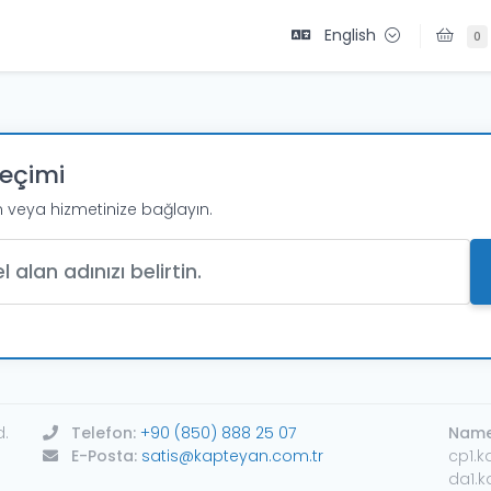
English
0
Seçimi
n veya hizmetinize bağlayın.
d.
Telefon:
+90 (850) 888 25 07
Names
E-Posta:
satis@kapteyan.com.tr
cp1.k
da1.k