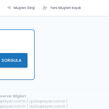
Müşteri Girişi
Yeni Müşteri Kaydı
SORGULA
erver Bilgileri:
apteyan.com.tr / cp2.kapteyan.com.tr /
apteyan.com.tr / da2.kapteyan.com.tr /