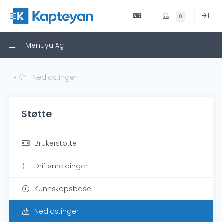
0
Menüyü Aç
Nedlastinger
Støtte
Brukerstøtte
Driftsmeldinger
Kunnskapsbase
Nedlastinger