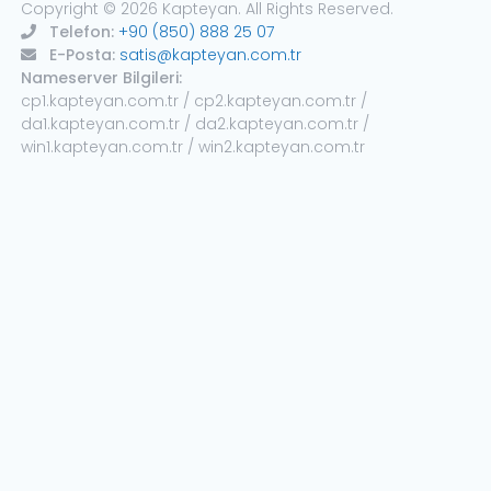
Copyright © 2026 Kapteyan. All Rights Reserved.
Telefon:
+90 (850) 888 25 07
E-Posta:
satis@kapteyan.com.tr
Nameserver Bilgileri:
cp1.kapteyan.com.tr / cp2.kapteyan.com.tr /
da1.kapteyan.com.tr / da2.kapteyan.com.tr /
win1.kapteyan.com.tr / win2.kapteyan.com.tr