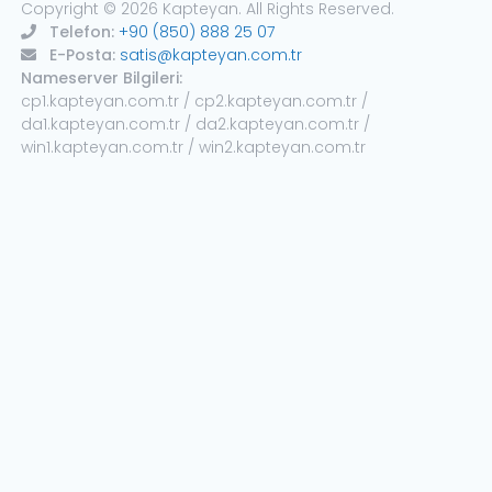
Copyright © 2026 Kapteyan. All Rights Reserved.
Telefon:
+90 (850) 888 25 07
E-Posta:
satis@kapteyan.com.tr
Nameserver Bilgileri:
cp1.kapteyan.com.tr / cp2.kapteyan.com.tr /
da1.kapteyan.com.tr / da2.kapteyan.com.tr /
win1.kapteyan.com.tr / win2.kapteyan.com.tr