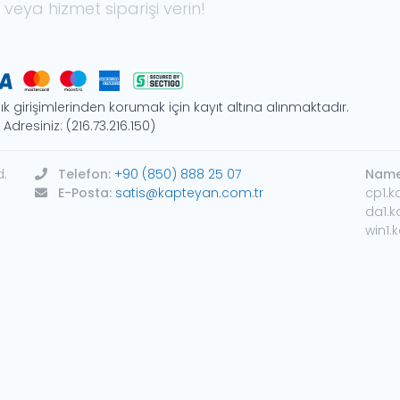
 veya hizmet siparişi verin!
ık girişimlerinden korumak için kayıt altına alınmaktadır.
P Adresiniz: (216.73.216.150)
d.
Telefon:
+90 (850) 888 25 07
Names
E-Posta:
satis@kapteyan.com.tr
cp1.k
da1.k
win1.