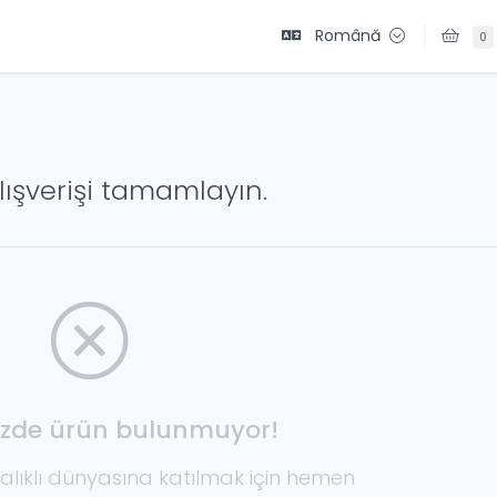
Română
0
lışverişi tamamlayın.
izde ürün bulunmuyor!
alıklı dünyasına katılmak için hemen