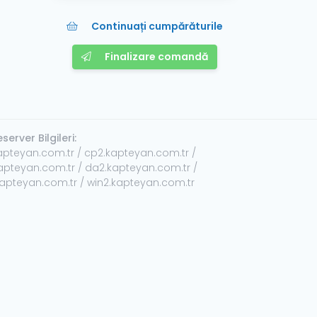
Continuați cumpărăturile
Finalizare comandă
erver Bilgileri:
apteyan.com.tr / cp2.kapteyan.com.tr /
apteyan.com.tr / da2.kapteyan.com.tr /
kapteyan.com.tr / win2.kapteyan.com.tr