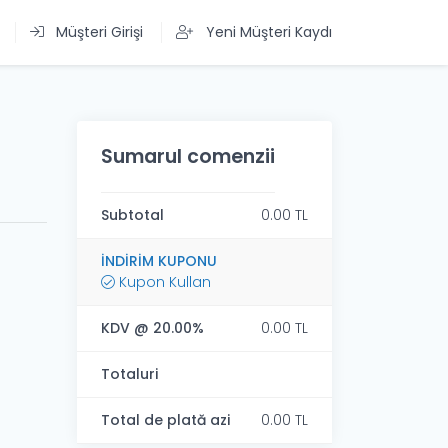
Müşteri Girişi
Yeni Müşteri Kaydı
Sumarul comenzii
Subtotal
0.00 TL
İNDIRIM KUPONU
Kupon Kullan
KDV @ 20.00%
0.00 TL
Totaluri
Total de plată azi
0.00 TL