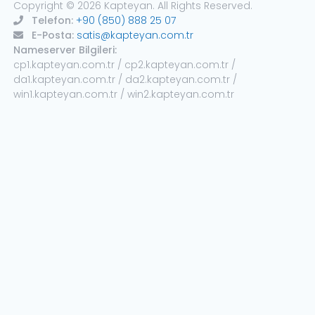
Copyright © 2026 Kapteyan. All Rights Reserved.
Telefon:
+90 (850) 888 25 07
E-Posta:
satis@kapteyan.com.tr
Nameserver Bilgileri:
cp1.kapteyan.com.tr / cp2.kapteyan.com.tr /
da1.kapteyan.com.tr / da2.kapteyan.com.tr /
win1.kapteyan.com.tr / win2.kapteyan.com.tr